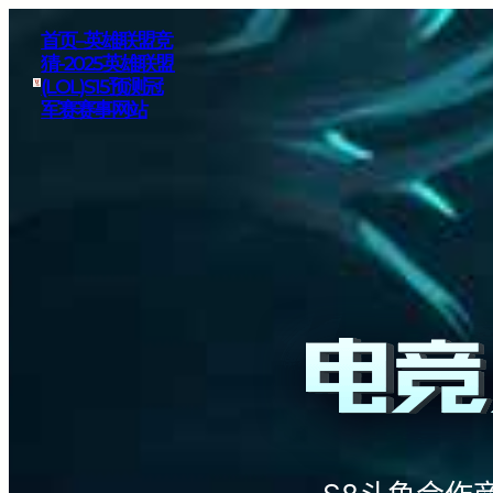
首页–英雄联盟竞
猜-2025英雄联盟
(LOL)S15预测冠
军赛赛事网站