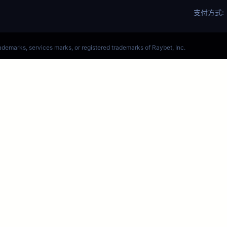
4去哪买_S14
决赛电竞赛事竞