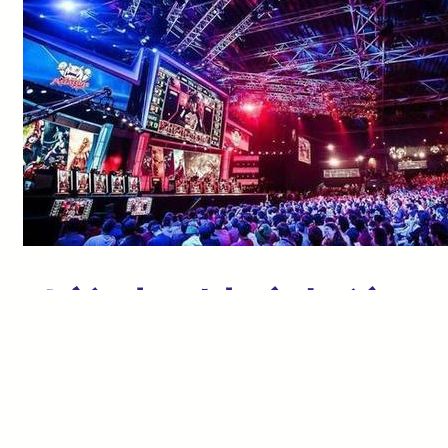
欢迎来到电竞投注
网站！
我们是一家提供安全、可靠的电竞投注服务的网站，让您可以尽