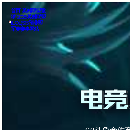
首页–英雄联盟竞
猜-2025英雄联盟
(LOL)S15预测冠
军赛赛事网站