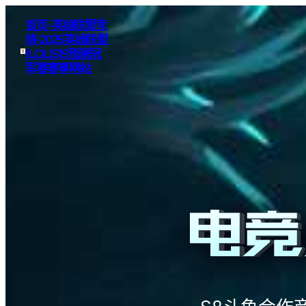
首页–英雄联盟竞
猜-2025英雄联盟
(LOL)S15预测冠
军赛赛事网站