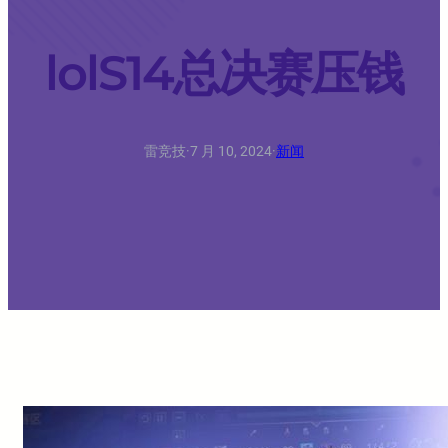
lolS14总决赛压钱
雷竞技
·
7 月 10, 2024
·
新闻