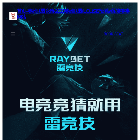
首页–英雄联盟竞猜-2025英雄联盟(LOL)S15预测冠军赛赛事
网站
BOOK SEAT