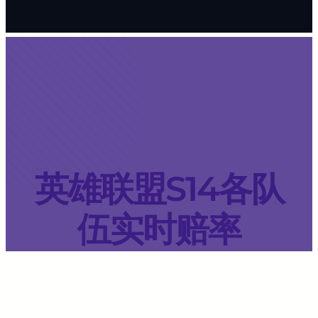
英雄联盟S14各队
伍实时赔率
雷竞技
·
8 月 13, 2024
·
文章