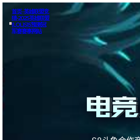
首页–英雄联盟竞
猜-2025英雄联盟
(LOL)S15预测冠
军赛赛事网站